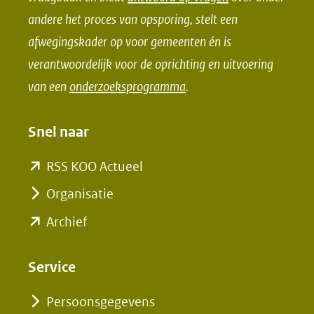
o
I
andere het proces van opsporing, stelt een
k
n
afwegingskader op voor gemeenten én is
(opent
(opent
verantwoordelijk voor de oprichting en uitvoering
in
in
van een
onderzoeksprogramma
.
nieuw
nieuw
venster)
venster)
Snel naar
(verwijst
(verwijst
naar
naar
(opent
RSS KOO Actueel
een
een
in
Organisatie
andere
andere
nieuw
(opent
Archief
website)
website)
venster)
in
(verwijst
nieuw
Service
naar
venster)
een
Persoonsgegevens
(verwijst