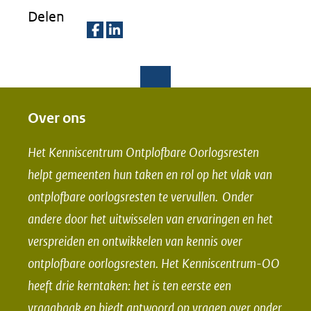
Delen
D
D
e
e
l
l
e
e
Over ons
n
n
Het Kenniscentrum Ontplofbare Oorlogsresten
o
o
helpt gemeenten hun taken en rol op het vlak van
p
p
ontplofbare oorlogsresten te vervullen. Onder
F
L
andere door het uitwisselen van ervaringen en het
a
i
verspreiden en ontwikkelen van kennis over
c
n
e
k
ontplofbare oorlogsresten. Het Kenniscentrum-OO
b
e
heeft drie kerntaken: het is ten eerste een
o
d
vraagbaak en biedt
antwoord op vragen
over onder