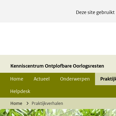
Cookies
Deze site gebruikt
instellen
Hier
kan
het
gebruik
van
cookies
Kenniscentrum Ontplofbare Oorlogsresten
op
Home
Actueel
Onderwerpen
Praktij
deze
website
Helpdesk
worden
Home
Praktijkverhalen
toegestaan
of