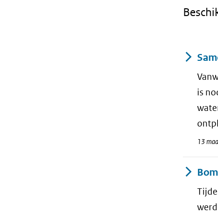
Beschik
Result
Same
Vanw
is no
water
ontpl
13 maa
Bom
Tijd
werd