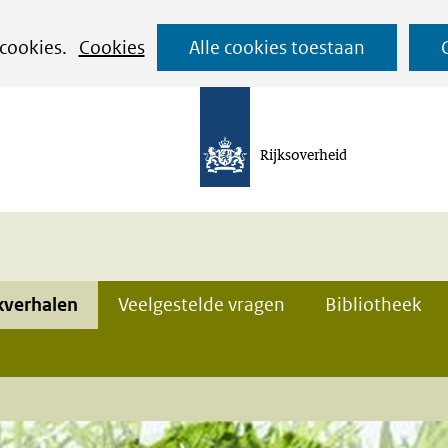
Ga
 cookies.
Cookies
Alle cookies toestaan
naar
de
inhoud
Rijksoverheid
kverhalen
Veelgestelde vragen
Bibliotheek