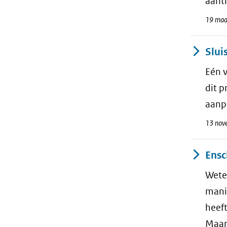
aantr
19 maa
Slui
Eén v
dit p
aanp
13 nov
Ensc
Weten
mani
heef
Maart