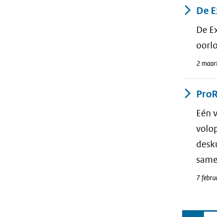
De E
De Ex
oorl
2 maar
ProR
Eén v
volo
desku
same
7 febru