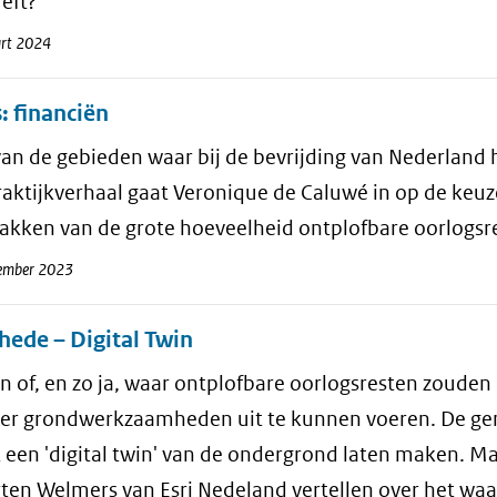
eft?”
rt 2024
s: financiën
an de gebieden waar bij de bevrijding van Nederland 
raktijkverhaal gaat Veronique de Caluwé in op de keuz
akken van de grote hoeveelheid ontplofbare oorlogsre
ember 2023
hede – Digital Twin
 of, en zo ja, waar ontplofbare oorlogsresten zouden 
er grondwerkzaamheden uit te kunnen voeren. De geme
t een 'digital twin' van de ondergrond laten maken. 
en Welmers van Esri Nedeland vertellen over het waar