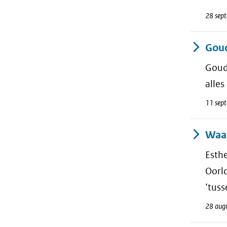
28 sep
Goud
Gouda
alle
11 sep
Waal
Esth
Oorl
‘tus
28 aug