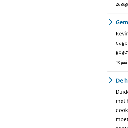
26 aug
Geme
Kevin
dagel
gege
19 jun
De h
Duid
met 
dook
moet 