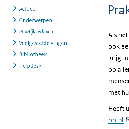
Pra
Actueel
Onderwerpen
Praktijkverhalen
Als he
Veelgestelde vragen
ook ee
Bibliotheek
krijgt 
Helpdesk
op alle
mensen
met hu
Heeft u
oo.nl