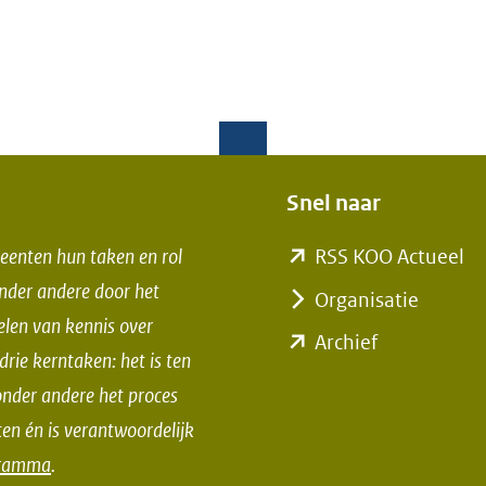
Snel naar
(o
eenten hun taken en rol
RSS KOO Actueel
in
Onder andere door het
Organisatie
ni
elen van kennis over
(opent
Archief
ve
rie kerntaken: het is ten
in
(v
nder andere het proces
nieuw
na
en én is verantwoordelijk
venster)
ee
gramma
.
(verwijst