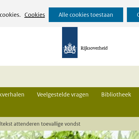
Ga
 cookies.
Cookies
Alle cookies toestaan
naar
de
inhoud
Rijksoverheid
jkverhalen
Veelgestelde vragen
Bibliotheek
tekst attenderen toevallige vondst