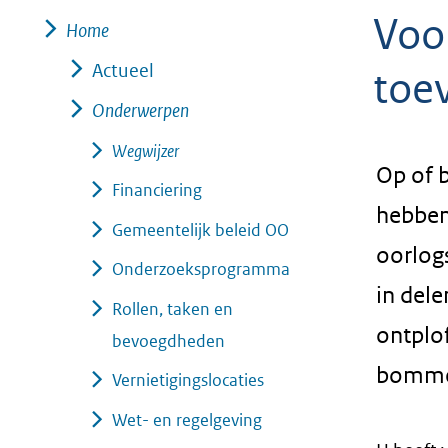
Voo
Home
Actueel
toev
Onderwerpen
Wegwijzer
Op of 
Financiering
hebben
Gemeentelijk beleid OO
oorlog
Onderzoeksprogramma
in del
Rollen, taken en
ontplo
bevoegdheden
bommen
Vernietigingslocaties
Wet- en regelgeving