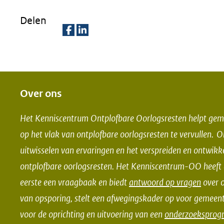
Delen
D
D
e
e
l
l
e
e
Over ons
n
n
Het Kenniscentrum Ontplofbare Oorlogsresten helpt gem
o
o
op het vlak van ontplofbare oorlogsresten te vervullen. 
p
p
uitwisselen van ervaringen en het verspreiden en ontwikk
F
L
ontplofbare oorlogsresten. Het Kenniscentrum-OO heeft d
a
i
eerste een vraagbaak en biedt
antwoord op vragen
over o
c
n
e
k
van opsporing, stelt een afwegingskader op voor gemeent
b
e
voor de oprichting en uitvoering van een
onderzoekspro