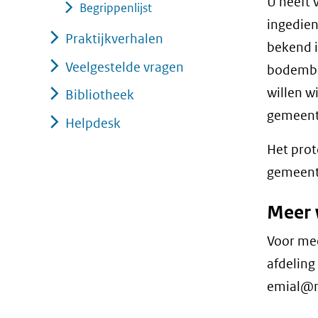
U heeft 
Begrippenlijst
ingedien
Praktijkverhalen
bekend i
Veelgestelde vragen
bodembe
willen w
Bibliotheek
gemeent
Helpdesk
Het prot
gemeente
Meer 
Voor mee
afdeling
emial@m