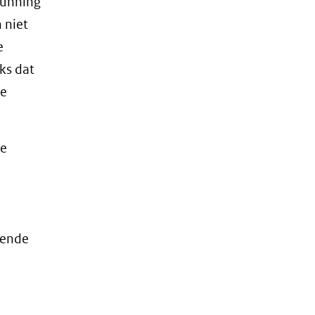
gunning
 niet
e
ks dat
de
de
fende