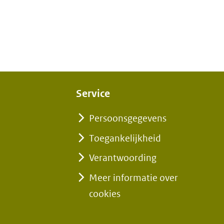
Service
pent
Persoonsgegevens
Toegankelijkheid
euw
Verantwoording
nster)
Meer informatie over
erwijst
cookies
ar
n