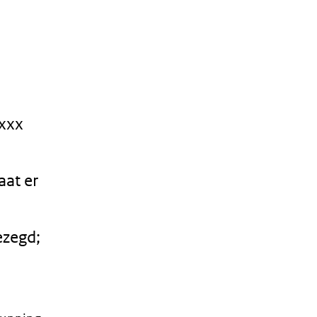
xxx
at er
ezegd;