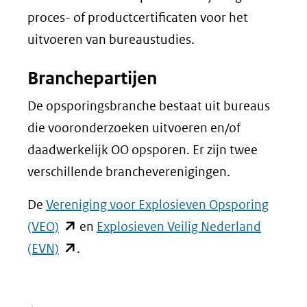
proces- of productcertificaten voor het
uitvoeren van bureaustudies.
Branchepartijen
De opsporingsbranche bestaat uit bureaus
die vooronderzoeken uitvoeren en/of
daadwerkelijk OO opsporen. Er zijn twee
verschillende brancheverenigingen.
De
Vereniging voor Explosieven Opsporing
(opent
(VEO)
en
Explosieven Veilig Nederland
in
(opent
(EVN)
.
nieuw
in
venster)
nieuw