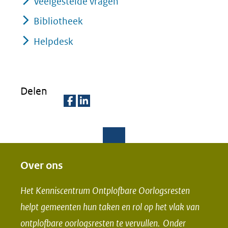
Veelgestelde vragen
Bibliotheek
Helpdesk
Delen
D
D
e
e
l
l
e
e
Over ons
n
n
Het Kenniscentrum Ontplofbare Oorlogsresten
o
o
helpt gemeenten hun taken en rol op het vlak van
p
p
ontplofbare oorlogsresten te vervullen. Onder
F
L