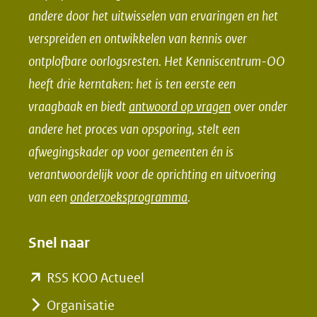
andere door het uitwisselen van ervaringen en het
a
i
verspreiden en ontwikkelen van kennis over
c
n
e
k
ontplofbare oorlogsresten. Het Kenniscentrum-OO
b
e
heeft drie kerntaken: het is ten eerste een
o
d
vraagbaak en biedt
antwoord op vragen
over onder
o
I
andere het proces van opsporing, stelt een
k
n
afwegingskader op voor gemeenten én is
(opent
(opent
verantwoordelijk voor de oprichting en uitvoering
in
in
van een
onderzoeksprogramma
.
nieuw
nieuw
venster)
venster)
Snel naar
(verwijst
(verwijst
naar
naar
(opent
RSS KOO Actueel
een
een
in
Organisatie
andere
andere