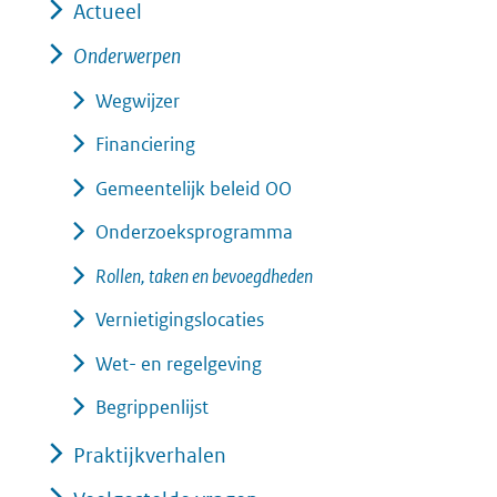
(verwijst
venster)
Actueel
naar
(verwijst
Onderwerpen
een
naar
Wegwijzer
andere
een
Financiering
website)
andere
website)
Gemeentelijk beleid OO
Onderzoeksprogramma
Rollen, taken en bevoegdheden
Vernietigingslocaties
Wet- en regelgeving
Begrippenlijst
Praktijkverhalen