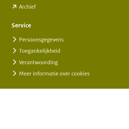
nieuw
(opent
Archief
website)
website)
venster)
in
(verwijst
nieuw
Service
naar
venster)
een
Persoonsgegevens
(verwijst
andere
Toegankelijkheid
naar
website)
een
Verantwoording
andere
Meer informatie over cookies
website)