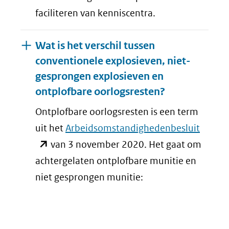
faciliteren van kenniscentra.
Wat is het verschil tussen
conventionele explosieven, niet-
gesprongen explosieven en
Uitklappen
ontplofbare oorlogsresten?
Ontplofbare oorlogsresten is een term
(opent
uit het
Arbeidsomstandighedenbesluit
in
van 3 november 2020. Het gaat om
nieuw
achtergelaten ontplofbare munitie en
venste
niet gesprongen munitie:
(verwij
naar
een