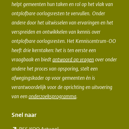
helpt gemeenten hun taken en rol op het vlak van
p
p
ontplofbare oorlogsresten te vervullen. Onder
F
L
andere door het uitwisselen van ervaringen en het
a
i
verspreiden en ontwikkelen van kennis over
c
n
e
k
ontplofbare oorlogsresten. Het Kenniscentrum-OO
b
e
heeft drie kerntaken: het is ten eerste een
o
d
vraagbaak en biedt
antwoord op vragen
over onder
o
I
andere het proces van opsporing, stelt een
k
n
afwegingskader op voor gemeenten én is
(opent
(opent
verantwoordelijk voor de oprichting en uitvoering
in
in
van een
onderzoeksprogramma
.
nieuw
nieuw
venster)
venster)
Snel naar
(verwijst
(verwijst
naar
naar
(opent