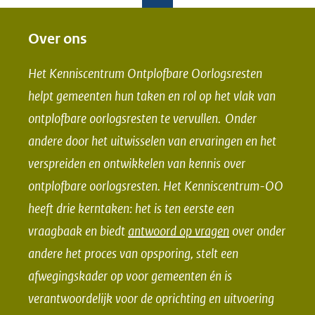
l
l
e
e
Over ons
n
n
Het Kenniscentrum Ontplofbare Oorlogsresten
o
o
helpt gemeenten hun taken en rol op het vlak van
p
p
ontplofbare oorlogsresten te vervullen. Onder
F
L
andere door het uitwisselen van ervaringen en het
a
i
verspreiden en ontwikkelen van kennis over
c
n
e
k
ontplofbare oorlogsresten. Het Kenniscentrum-OO
b
e
heeft drie kerntaken: het is ten eerste een
o
d
vraagbaak en biedt
antwoord op vragen
over onder
o
I
andere het proces van opsporing, stelt een
k
n
afwegingskader op voor gemeenten én is
(opent
(opent
verantwoordelijk voor de oprichting en uitvoering
in
in