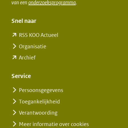
van een
onderzoeksprogramma
.
nieuw
nieuw
venster)
venster)
Snel naar
(verwijst
(verwijst
naar
naar
(opent
RSS KOO Actueel
een
een
in
Organisatie
andere
andere
nieuw
(opent
Archief
website)
website)
venster)
in
(verwijst
nieuw
Service
naar
venster)
een
Persoonsgegevens
(verwijst
andere
Toegankelijkheid
naar
website)
een
Verantwoording
andere
Meer informatie over cookies