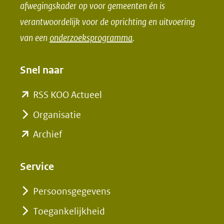
k
n
afwegingskader op voor gemeenten én is
(opent
(opent
verantwoordelijk voor de oprichting en uitvoering
in
in
van een
onderzoeksprogramma
.
nieuw
nieuw
venster)
venster)
Snel naar
(verwijst
(verwijst
naar
naar
(opent
RSS KOO Actueel
een
een
in
Organisatie
andere
andere
nieuw
(opent
Archief
website)
website)
venster)
in
(verwijst
nieuw
Service
naar
venster)
een
Persoonsgegevens
(verwijst
andere
Toegankelijkheid
naar
website)