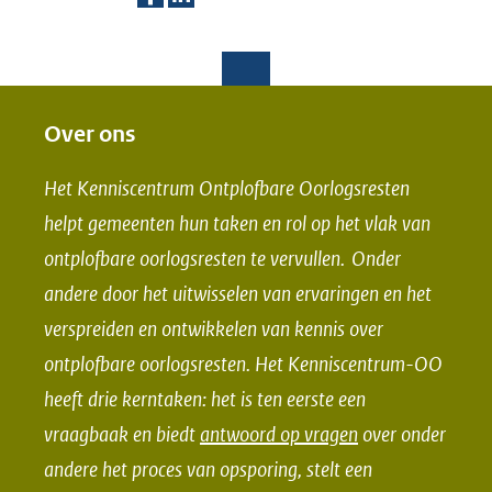
andere
D
D
website)
e
e
l
l
e
e
Over ons
n
n
Het Kenniscentrum Ontplofbare Oorlogsresten
o
o
helpt gemeenten hun taken en rol op het vlak van
p
p
ontplofbare oorlogsresten te vervullen. Onder
F
L
andere door het uitwisselen van ervaringen en het
a
i
verspreiden en ontwikkelen van kennis over
c
n
e
k
ontplofbare oorlogsresten. Het Kenniscentrum-OO
b
e
heeft drie kerntaken: het is ten eerste een
o
d
vraagbaak en biedt
antwoord op vragen
over onder
o
I
andere het proces van opsporing, stelt een