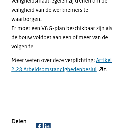
veiligheidsmaatregelen zij treffen om de
veiligheid van de werknemers te
waarborgen.
Er moet een V&G-plan beschikbaar zijn als
de bouw voldoet aan een of meer van de
volgende
Meer weten over deze verplichting:
Artikel
(opent
2.28 Arbeidsomstandighedenbeslui
t.
in
nieuw
venster)
(verwijst
naar
Delen
een