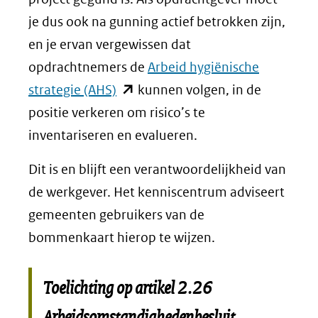
je dus ook na gunning actief betrokken zijn,
en je ervan vergewissen dat
opdrachtnemers de
Arbeid hygiënische
(opent
strategie (AHS)
kunnen volgen, in de
in
positie verkeren om risico’s te
nieuw
inventariseren en evalueren.
venster)
Dit is en blijft een verantwoordelijkheid van
(verwijst
de werkgever. Het kenniscentrum adviseert
naar
gemeenten gebruikers van de
een
bommenkaart hierop te wijzen.
andere
website)
Toelichting op artikel 2.26
Arbeidsomstandighedenbesluit