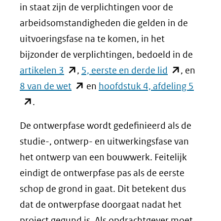
in staat zijn de verplichtingen voor de
arbeidsomstandigheden die gelden in de
uitvoeringsfase na te komen, in het
bijzonder de verplichtingen, bedoeld in de
(opent
(opent
artikelen 3
,
5, eerste en derde lid
, en
in
(opent
in
(opent
8 van de wet
en
hoofdstuk 4, afdeling 5
nieuw
in
nieuw
in
.
venster)
nieuw
venster)
nieuw
De ontwerpfase wordt gedefinieerd als de
(verwijst
venster)
(verwijst
venste
studie-, ontwerp- en uitwerkingsfase van
naar
(verwijst
naar
(verwij
het ontwerp van een bouwwerk. Feitelijk
een
naar
een
naar
eindigt de ontwerpfase pas als de eerste
andere
een
andere
een
schop de grond in gaat. Dit betekent dus
website)
andere
website)
ander
dat de ontwerpfase doorgaat nadat het
website)
websit
project gegund is. Als opdrachtgever moet