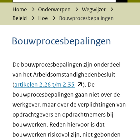
Home
Onderwerpen
Wegwijzer
Beleid
Hoe
Bouwprocesbepalingen
Bouwprocesbepalingen
De bouwprocesbepalingen zijn onderdeel
van het Arbeidsomstandighedenbesluit
(opent
(
artikelen 2.26 t/m 2.35
). De
in
bouwprocesbepalingen gaan niet over de
nieuw
werkgever, maar over de verplichtingen van
venster)
opdrachtgevers en opdrachtnemers bij
(verwijst
bouwwerken. Reden hiervoor is dat
naar
bouwwerken risicovol zijn, niet gebonden