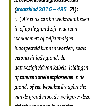
(opent
(
staatsblad 2016 – 495
):
in
(…) Als er risico’s bij werkzaamheden
nieuw
in of op de grond zijn waaraan
venster)
werknemers of zelfstandigen
(verwijst
blootgesteld kunnen worden, zoals
naar
verontreinigde grond, de
een
aanwezigheid van kabels, leidingen
andere
of
conventionele explosieven
in de
website)
grond, of een beperkte draagkracht
van de grond moet de werkgever deze