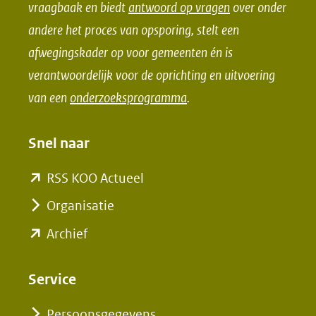
o
d
vraagbaak en biedt
antwoord op vragen
over onder
o
I
andere het proces van opsporing, stelt een
k
n
afwegingskader op voor gemeenten én is
(opent
(opent
verantwoordelijk voor de oprichting en uitvoering
in
in
van een
onderzoeksprogramma
.
nieuw
nieuw
venster)
venster)
Snel naar
(verwijst
(verwijst
naar
naar
(opent
RSS KOO Actueel
een
een
in
Organisatie
andere
andere
nieuw
(opent
Archief
website)
website)
venster)
in
(verwijst
nieuw
Service
naar
venster)
een
Persoonsgegevens