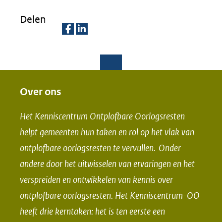
Delen
D
D
e
e
l
l
e
e
Over ons
n
n
Het Kenniscentrum Ontplofbare Oorlogsresten
o
o
helpt gemeenten hun taken en rol op het vlak van
p
p
ontplofbare oorlogsresten te vervullen. Onder
F
L
andere door het uitwisselen van ervaringen en het
a
i
verspreiden en ontwikkelen van kennis over
c
n
e
k
ontplofbare oorlogsresten. Het Kenniscentrum-OO
b
e
heeft drie kerntaken: het is ten eerste een