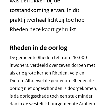
nieuw
was betrokken bij de
venster)
totstandkoming ervan. In dit
(verwijst
praktijkverhaal licht zij toe hoe
naar
Rheden deze kaart gebruikt.
een
Rheden in de oorlog
andere
De gemeente Rheden telt ruim 40.000
website)
inwoners, verdeeld over zeven dorpen met
als drie grote kernen Rheden, Velp en
Dieren. Alhoewel de gemeente Rheden de
oorlog niet ongeschonden is doorgekomen,
is de oorlogsschade toch een stuk minder
dan in de westelijk buurgemeente Arnhem.