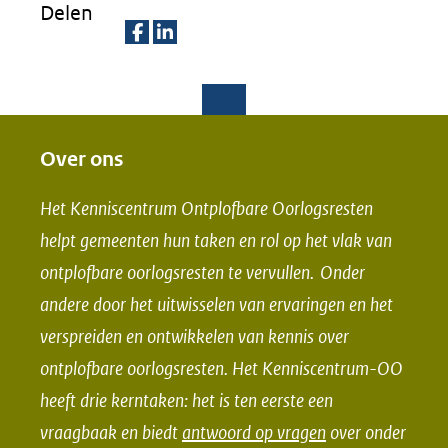
Delen
D
D
e
e
l
l
e
e
Over ons
n
n
Het Kenniscentrum Ontplofbare Oorlogsresten
o
o
helpt gemeenten hun taken en rol op het vlak van
p
p
ontplofbare oorlogsresten te vervullen. Onder
F
L
andere door het uitwisselen van ervaringen en het
a
i
verspreiden en ontwikkelen van kennis over
c
n
e
k
ontplofbare oorlogsresten. Het Kenniscentrum-OO
b
e
heeft drie kerntaken: het is ten eerste een
o
d
vraagbaak en biedt
antwoord op vragen
over onder