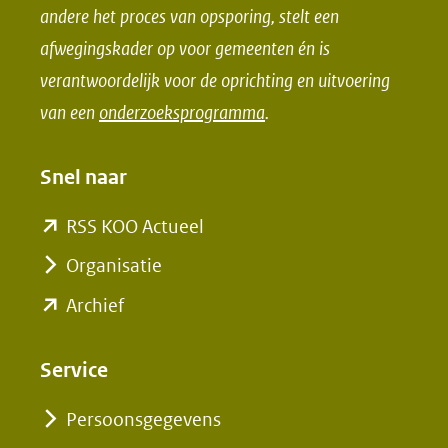
o
I
andere het proces van opsporing, stelt een
k
n
afwegingskader op voor gemeenten én is
(opent
(opent
verantwoordelijk voor de oprichting en uitvoering
in
in
van een
onderzoeksprogramma
.
nieuw
nieuw
venster)
venster)
Snel naar
(verwijst
(verwijst
naar
naar
(opent
RSS KOO Actueel
een
een
in
Organisatie
andere
andere
nieuw
(opent
Archief
website)
website)
venster)
in
(verwijst
nieuw
Service
naar
venster)
een
Persoonsgegevens
(verwijst