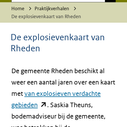
Home
Praktijkverhalen
De explosievenkaart van Rheden
De explosievenkaart van
Rheden
De gemeente Rheden beschikt al
weer een aantal jaren over een kaart
met
van explosieven verdachte
(opent
gebieden
. Saskia Theuns,
in
bodemadviseur bij de gemeente,