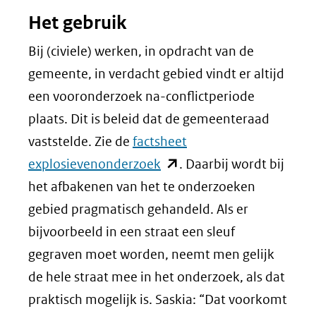
Het gebruik
Bij (civiele) werken, in opdracht van de
gemeente, in verdacht gebied vindt er altijd
een vooronderzoek na-conflictperiode
plaats. Dit is beleid dat de gemeenteraad
vaststelde. Zie de
factsheet
(opent
explosievenonderzoek
. Daarbij wordt bij
in
het afbakenen van het te onderzoeken
nieuw
gebied pragmatisch gehandeld. Als er
venster)
bijvoorbeeld in een straat een sleuf
(verwijst
gegraven moet worden, neemt men gelijk
naar
de hele straat mee in het onderzoek, als dat
een
praktisch mogelijk is. Saskia: “Dat voorkomt