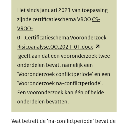
Het sinds januari 2021 van toepassing
zijnde certificatieschema VROO
CS-
VROO-
01.Certificatieschema.Vooronderzoek-
(opent
Risicoanalyse.OO.2021-01.docx
in
geeft aan dat een vooronderzoek twee
nieuw
onderdelen bevat, namelijk een
venster)
'Vooronderzoek conflictperiode' en een
(verwijst
'Vooronderzoek na-conflictperiode'.
naar
Een vooronderzoek kan één of beide
een
onderdelen bevatten.
andere
website)
Wat betreft de ‘na-conflictperiode’ bevat de