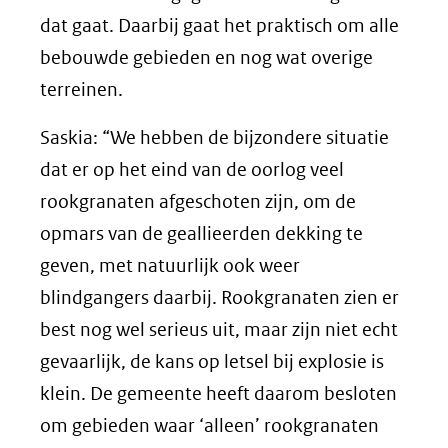
venster)
een
dat gaat. Daarbij gaat het praktisch om alle
(verwijst
andere
bebouwde gebieden en nog wat overige
naar
website)
terreinen.
een
Saskia: “We hebben de bijzondere situatie
andere
dat er op het eind van de oorlog veel
website)
rookgranaten afgeschoten zijn, om de
opmars van de geallieerden dekking te
geven, met natuurlijk ook weer
blindgangers daarbij. Rookgranaten zien er
best nog wel serieus uit, maar zijn niet echt
gevaarlijk, de kans op letsel bij explosie is
klein. De gemeente heeft daarom besloten
om gebieden waar ‘alleen’ rookgranaten