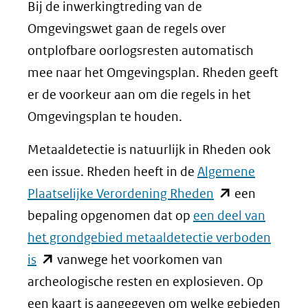
Bij de inwerkingtreding van de
Omgevingswet gaan de regels over
ontplofbare oorlogsresten automatisch
mee naar het Omgevingsplan. Rheden geeft
er de voorkeur aan om die regels in het
Omgevingsplan te houden.
Metaaldetectie is natuurlijk in Rheden ook
een issue. Rheden heeft in de
Algemene
(opent
Plaatselijke Verordening Rheden
een
in
bepaling opgenomen dat op
een deel van
nieuw
het grondgebied metaaldetectie verboden
(opent
venster)
is
vanwege het voorkomen van
in
(verwijst
archeologische resten en explosieven. Op
nieuw
naar
een kaart is aangegeven om welke gebieden