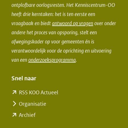
e
k
ontplofbare oorlogsresten. Het Kenniscentrum-OO
b
e
heeft drie kerntaken: het is ten eerste een
o
d
vraagbaak en biedt
antwoord op vragen
over onder
o
I
andere het proces van opsporing, stelt een
k
n
afwegingskader op voor gemeenten én is
(opent
(opent
verantwoordelijk voor de oprichting en uitvoering
in
in
van een
onderzoeksprogramma
.
nieuw
nieuw
venster)
venster)
Snel naar
(verwijst
(verwijst
naar
naar
(opent
RSS KOO Actueel
een
een
in
Organisatie
andere
andere
nieuw
(opent
Archief
website)
website)
venster)
in