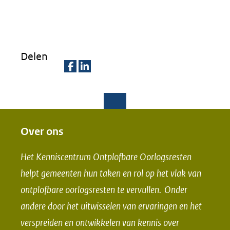
venster)
(verwijst
naar
Delen
een
andere
D
D
website)
e
e
l
l
e
e
Over ons
n
n
Het Kenniscentrum Ontplofbare Oorlogsresten
o
o
helpt gemeenten hun taken en rol op het vlak van
p
p
ontplofbare oorlogsresten te vervullen. Onder
F
L
andere door het uitwisselen van ervaringen en het
a
i
verspreiden en ontwikkelen van kennis over
c
n