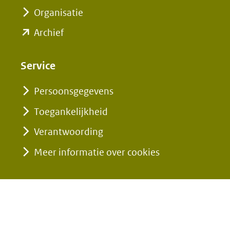
een
een
in
Organisatie
andere
andere
nieuw
(opent
Archief
website)
website)
venster)
in
(verwijst
nieuw
Service
naar
venster)
een
Persoonsgegevens
(verwijst
andere
Toegankelijkheid
naar
website)
een
Verantwoording
andere
Meer informatie over cookies
website)