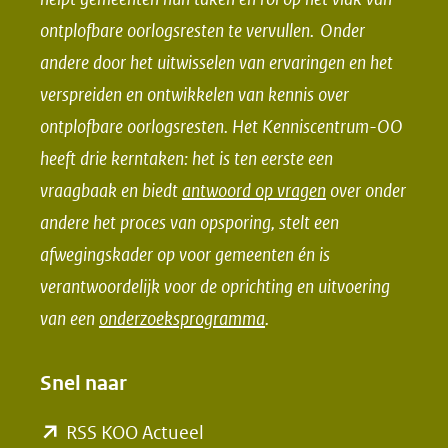
p
p
ontplofbare oorlogsresten te vervullen. Onder
F
L
andere door het uitwisselen van ervaringen en het
a
i
verspreiden en ontwikkelen van kennis over
c
n
e
k
ontplofbare oorlogsresten. Het Kenniscentrum-OO
b
e
heeft drie kerntaken: het is ten eerste een
o
d
vraagbaak en biedt
antwoord op vragen
over onder
o
I
andere het proces van opsporing, stelt een
k
n
afwegingskader op voor gemeenten én is
(opent
(opent
verantwoordelijk voor de oprichting en uitvoering
in
in
van een
onderzoeksprogramma
.
nieuw
nieuw
venster)
venster)
Snel naar
(verwijst
(verwijst
naar
naar
(opent
RSS KOO Actueel