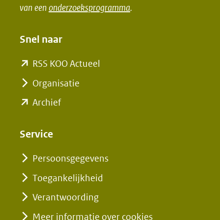
in
in
van een
onderzoeksprogramma
.
nieuw
nieuw
venster)
venster)
Snel naar
(verwijst
(verwijst
naar
naar
(opent
RSS KOO Actueel
een
een
in
Organisatie
andere
andere
nieuw
(opent
Archief
website)
website)
venster)
in
(verwijst
nieuw
Service
naar
venster)
een
Persoonsgegevens
(verwijst
andere
Toegankelijkheid
naar
website)
een
Verantwoording
andere
Meer informatie over cookies