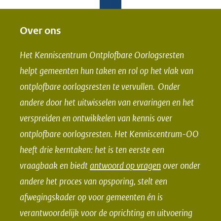
e
e
l
l
e
e
Over ons
n
n
Het Kenniscentrum Ontplofbare Oorlogsresten
o
o
helpt gemeenten hun taken en rol op het vlak van
p
p
ontplofbare oorlogsresten te vervullen. Onder
F
L
andere door het uitwisselen van ervaringen en het
a
i
verspreiden en ontwikkelen van kennis over
c
n
e
k
ontplofbare oorlogsresten. Het Kenniscentrum-OO
b
e
heeft drie kerntaken: het is ten eerste een
o
d
vraagbaak en biedt
antwoord op vragen
over onder
o
I
andere het proces van opsporing, stelt een
k
n
afwegingskader op voor gemeenten én is
(opent
(opent
verantwoordelijk voor de oprichting en uitvoering