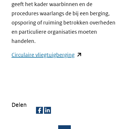
geeft het kader waarbinnen en de
procedures waarlangs de bij een berging,
opsporing of ruiming betrokken overheden
en particuliere organisaties moeten
handelen.
(opent
Circulaire vliegtuigberging
in
nieuw
venster)
(verwijst
naar
Delen
een
andere
D
D
website)